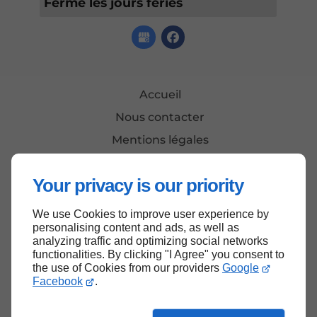
Fermé les jours fériés
Accueil
Nous contacter
Mentions légales
Plan du site
Your privacy is our priority
We use Cookies to improve user experience by
Haut de page
personalising content and ads, as well as
analyzing traffic and optimizing social networks
functionalities. By clicking "I Agree" you consent to
the use of Cookies from our providers
Google
Facebook
.